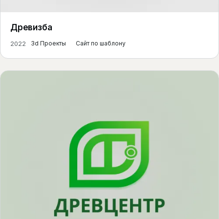
Древизба
2022
3d Проекты
Сайт по шаблону