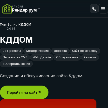
СТУДИЯ
Рендер рум
Портфолио
›
КДДОМ
2014
КДДОМ
3d Проекты
Модернизация
Вёрстка
Сайт по шаблону
Перенос на CMS
Web Дизайн
Обслуживание
Реклама
SEO продвижение
Создание и обслуживаение сайта Кддом.
Перейти на сайт