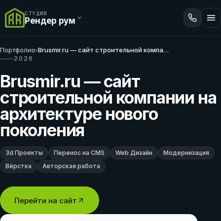
СТУДИЯ
Рендер рум
Портфолио
›
Brusmir.ru — сайт строительной компании на архитектуре нового поколения
2026
Brusmir.ru — сайт
строительной компании на
архитектуре нового
поколения
3d Проекты
Перенос на CMS
Web Дизайн
Модернизация
Вёрстка
Авторская работа
Перейти на сайт