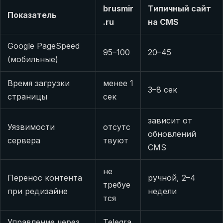
brusmir
Типичный сайт
Показатель
.ru
на CMS
Google PageSpeed
95–100
20–45
(мобильные)
Время загрузки
менее 1
3–8 сек
страницы
сек
зависит от
Уязвимости
отсутс
обновлений
сервера
твуют
CMS
не
Перенос контента
ручной, 2–4
требуе
при редизайне
недели
тся
Управление через
Telegra