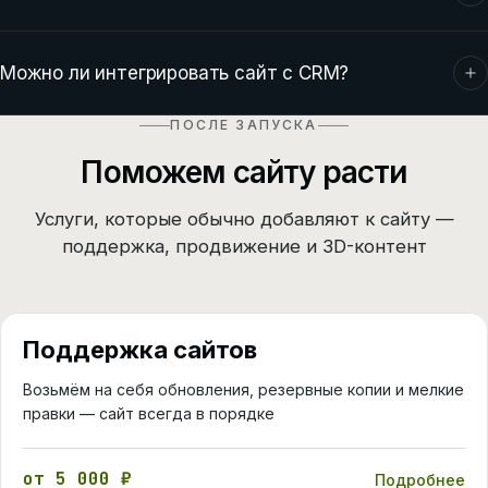
(5-10 дней), наполнение контентом (10-15 дней) и
тестирование с запуском (2-3 дня).
Первый месяц технической поддержки — бесплатно.
Мы поможем разобраться с панелью управления,
Можно ли интегрировать сайт с CRM?
внести правки и ответим на все вопросы. После
первого месяца поддержка стоит от 5 000 ₽/мес и
Тариф MODX 3 ориентирован на готовые
ПОСЛЕ ЗАПУСКА
включает техническую поддержку, обновления
комплектации и формы с отслеживанием конверсий.
Поможем сайту расти
безопасности, резервное копирование и мелкие
Для интеграции с CRM и сквозной автоматизации
правки контента.
бизнес-процессов рекомендуем тариф NextGen
Услуги, которые обычно добавляют к сайту —
Индивидуальный.
поддержка, продвижение и 3D-контент
Поддержка сайтов
Возьмём на себя обновления, резервные копии и мелкие
правки — сайт всегда в порядке
от 5 000 ₽
Подробнее