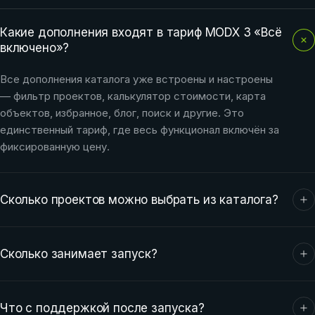
Какие дополнения входят в тариф MODX 3 «Всё
включено»?
Все дополнения каталога уже встроены и настроены
— фильтр проектов, калькулятор стоимости, карта
объектов, избранное, блог, поиск и другие. Это
единственный тариф, где весь функционал включён за
фиксированную цену.
Сколько проектов можно выбрать из каталога?
В тарифе доступен выбор из 30 готовых 3D-проектов
домов из нашего каталога. Нужно больше —
Сколько занимает запуск?
дополнительные проекты при заказе сайта идут по
300 ₽ вместо 500 ₽.
Полный цикл — 14-21 день. Этапы: анализ и
планирование (2-3 дня), дизайн (3-5 дней), разработка
Что с поддержкой после запуска?